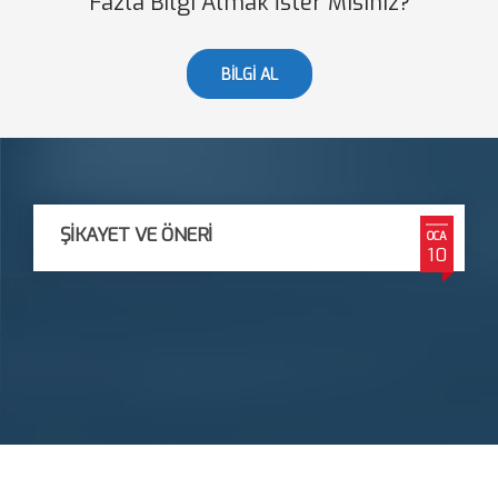
Fazla Bilgi Almak İster Misiniz?
BİLGİ AL
ŞIKAYET VE ÖNERI
OCA
10